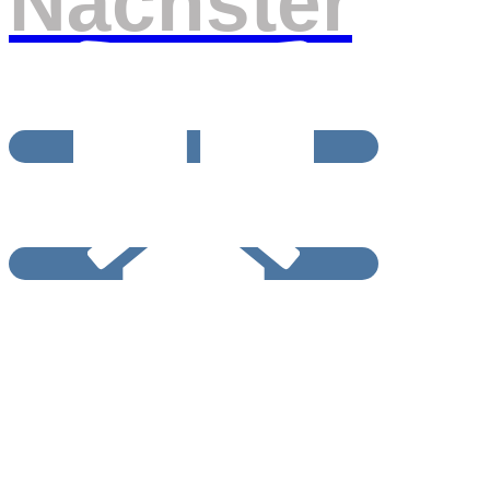
Nächster
BEITRAGSRCHIV
START / HOME
Impressum und Datenschutzerklärung
Barrierefreiheitserklärung
© GGG 2025