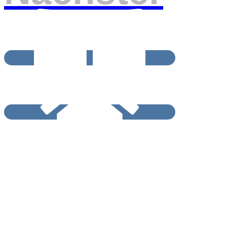
BEITRAGSRCHIV
START / HOME
Impressum und Datenschutzerklärung
Barrierefreiheitserklärung
© GGG 2025