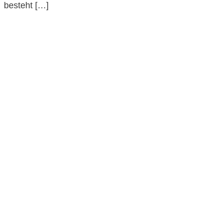
besteht […]
Impressum und Datenschutzerklärung
Barrierefreiheitserklärung
© GGG 2025
LogIn